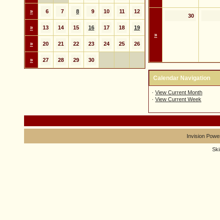
»
6
7
8
9
10
11
12
30
»
13
14
15
16
17
18
19
»
»
20
21
22
23
24
25
26
»
27
28
29
30
Calendar Navigation
·
View Current Month
·
View Current Week
Invision Powe
Sk