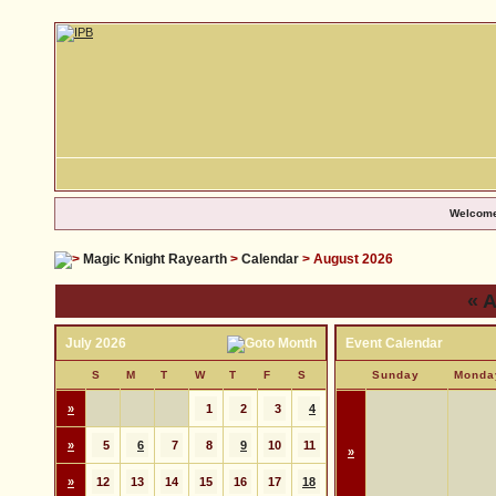
Welcome
Magic Knight Rayearth
>
Calendar
> August 2026
«
A
July 2026
Event Calendar
S
M
T
W
T
F
S
Sunday
Monda
»
1
2
3
4
»
5
6
7
8
9
10
11
»
»
12
13
14
15
16
17
18