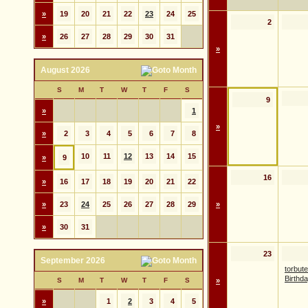
»
19
20
21
22
23
24
25
2
»
26
27
28
29
30
31
»
August 2026
S
M
T
W
T
F
S
9
»
1
»
»
2
3
4
5
6
7
8
10
11
12
13
14
15
»
9
16
»
16
17
18
19
20
21
22
»
23
24
25
26
27
28
29
»
»
30
31
23
September 2026
torbute
Birthd
S
M
T
W
T
F
S
»
»
1
2
3
4
5